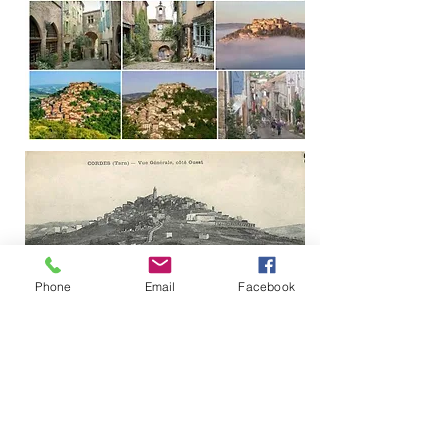
Phone
Email
Facebook
Lieu dit Saint Alary
276, Chemin d'en Ayral
81500 Lavaur, France
+33
(0)5 63 70 24 03
+33
(0)6 40 93 69 12